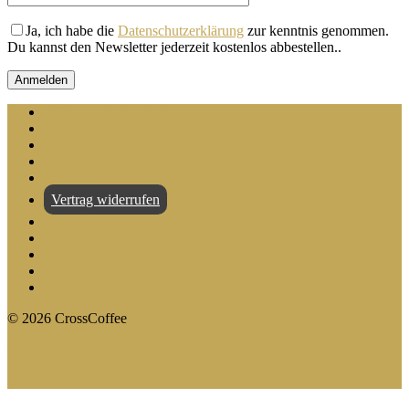
Ja, ich habe die
Datenschutzerklärung
zur kenntnis genommen.
Du kannst den Newsletter jederzeit kostenlos abbestellen.
.
Zahlung und Versand
Selbstabholung
AGB
Datenschutz
Widerruf
Vertrag widerrufen
Impressum
Barrierefreiheitserklärung
Kontakt
Facebook
Instagram
©
2026
CrossCoffee
CrossCoffee
Die Bremer Kaffeeröster