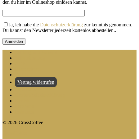
den du hier im Onlineshop einlösen kannst.
Ja, ich habe die
Datenschutzerklärung
zur kenntnis genommen.
Du kannst den Newsletter jederzeit kostenlos abbestellen.
.
Zahlung und Versand
Selbstabholung
AGB
Datenschutz
Widerruf
Vertrag widerrufen
Impressum
Barrierefreiheitserklärung
Kontakt
Facebook
Instagram
©
2026
CrossCoffee
CrossCoffee