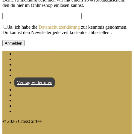
den du hier im Onlineshop einlösen kannst.
Ja, ich habe die
Datenschutzerklärung
zur kenntnis genommen.
Du kannst den Newsletter jederzeit kostenlos abbestellen.
.
Zahlung und Versand
Selbstabholung
AGB
Datenschutz
Widerruf
Vertrag widerrufen
Impressum
Barrierefreiheitserklärung
Kontakt
Facebook
Instagram
©
2026
CrossCoffee
CrossCoffee