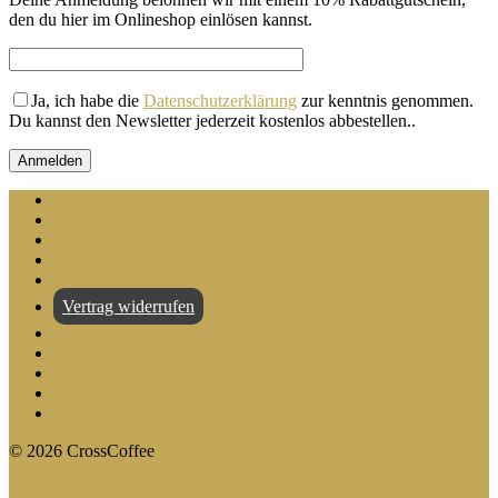
den du hier im Onlineshop einlösen kannst.
Ja, ich habe die
Datenschutzerklärung
zur kenntnis genommen.
Du kannst den Newsletter jederzeit kostenlos abbestellen.
.
Zahlung und Versand
Selbstabholung
AGB
Datenschutz
Widerruf
Vertrag widerrufen
Impressum
Barrierefreiheitserklärung
Kontakt
Facebook
Instagram
©
2026
CrossCoffee
CrossCoffee