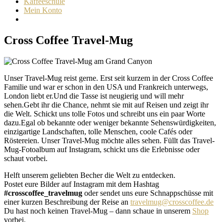
Kaffeeschule
Mein Konto
Cross Coffee Travel-Mug
Unser Travel-Mug reist gerne. Erst seit kurzem in der Cross Coffee
Familie und war er schon in den USA und Frankreich unterwegs,
London liebt er.Und die Tasse ist neugierig und will mehr
sehen.Gebt ihr die Chance, nehmt sie mit auf Reisen und zeigt ihr
die Welt. Schickt uns tolle Fotos und schreibt uns ein paar Worte
dazu.Egal ob bekannte oder weniger bekannte Sehenswürdigkeiten,
einzigartige Landschaften, tolle Menschen, coole Cafés oder
Röstereien. U
nser Travel-Mug möchte alles sehen. Füllt das Travel-
Mug-Fotoalbum auf Instagram, schickt uns die Erlebnisse oder
schaut vorbei.
Helft unserem geliebten Becher die Welt zu entdecken.
Postet eure Bilder auf Instagram mit dem Hashtag
#
crosscoffee_travelmug
oder sendet uns eure Schnappschüsse mit
einer kurzen Beschreibung der Reise an
travelmug@crosscoffee.de
Du hast noch keinen Travel-Mug – dann schaue in unserem
Shop
vorbei.