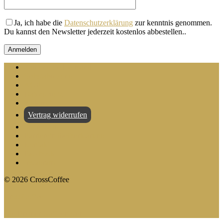
Ja, ich habe die
Datenschutzerklärung
zur kenntnis genommen.
Du kannst den Newsletter jederzeit kostenlos abbestellen.
.
Zahlung und Versand
Selbstabholung
AGB
Datenschutz
Widerruf
Vertrag widerrufen
Impressum
Barrierefreiheitserklärung
Kontakt
Facebook
Instagram
©
2026
CrossCoffee
CrossCoffee
Die Bremer Kaffeeröster