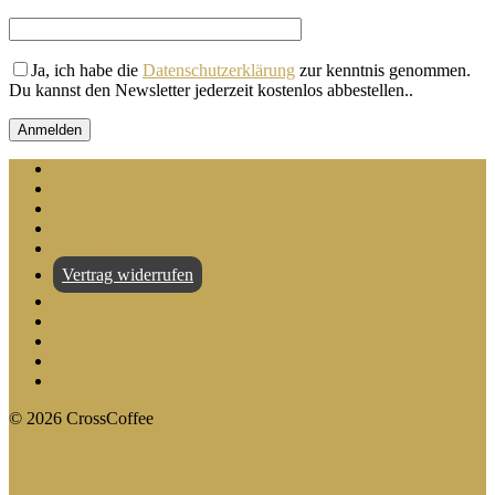
Ja, ich habe die
Datenschutzerklärung
zur kenntnis genommen.
Du kannst den Newsletter jederzeit kostenlos abbestellen.
.
Zahlung und Versand
Selbstabholung
AGB
Datenschutz
Widerruf
Vertrag widerrufen
Impressum
Barrierefreiheitserklärung
Kontakt
Facebook
Instagram
©
2026
CrossCoffee
CrossCoffee
Die Bremer Kaffeeröster